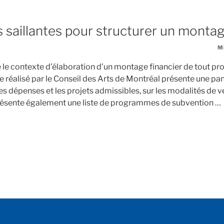
 saillantes pour structurer un montag
Mi
le contexte d’élaboration d’un montage financier de tout pro
de réalisé par le Conseil des Arts de Montréal présente une pa
les dépenses et les projets admissibles, sur les modalités de
présente également une liste de programmes de subvention …
de
« Informations
saillantes
pour
structurer
un
montage
financier »