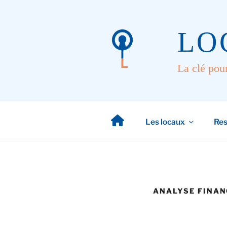
Aller
au
contenu
LO
principal
La clé pou
Les locaux
Res
ANALYSE FINAN