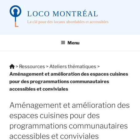
Aller
au
LOCO MONTRÉAL
contenu
La clé pour des locaux abordables et accessibles
principal
Menu
Vous
>
Ressources
>
Ateliers thématiques
>
êtes
Aménagement et amélioration des espaces cuisines
ici:
pour des programmations communautaires
accessibles et conviviales
Aménagement et amélioration des
espaces cuisines pour des
programmations communautaires
accessibles et conviviales