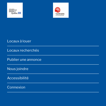
MENU
Locaux à louer
DE
PIED
Locaux recherchés
DE
PAGE
Publier une annonce
Nous joindre
Accessibilité
Connexion