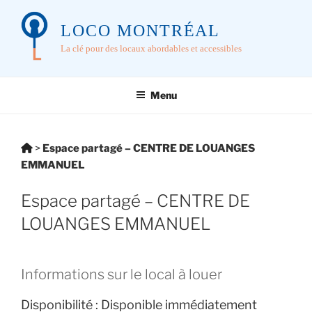
Aller
au
LOCO MONTRÉAL
contenu
La clé pour des locaux abordables et accessibles
principal
Menu
Vous
>
Espace partagé – CENTRE DE LOUANGES
êtes
EMMANUEL
ici:
Espace partagé – CENTRE DE
LOUANGES EMMANUEL
Informations sur le local à louer
Disponibilité :
Disponible immédiatement