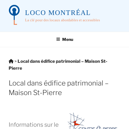
Aller
au
LOCO MONTRÉAL
contenu
La clé pour des locaux abordables et accessibles
principal
Menu
Vous
>
Local dans édifice patrimonial – Maison St-
êtes
Pierre
ici:
Local dans édifice patrimonial –
Maison St-Pierre
Informations sur le