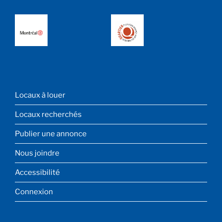
MENU
Locaux à louer
DE
PIED
Locaux recherchés
DE
PAGE
Publier une annonce
Nous joindre
Accessibilité
Connexion