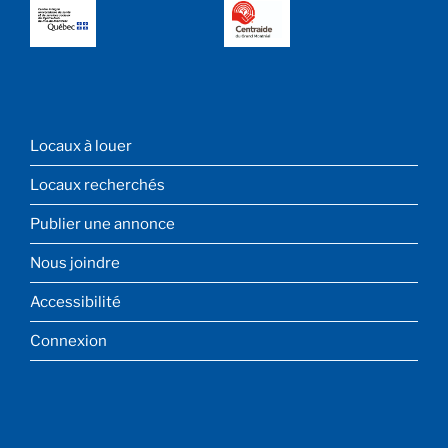
MENU
Locaux à louer
DE
PIED
Locaux recherchés
DE
PAGE
Publier une annonce
Nous joindre
Accessibilité
Connexion