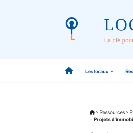
Aller
au
contenu
LO
principal
La clé pou
Les locaux
Res
Vous
>
Ressources
>
P
êtes
– Projets d’immobi
ici: