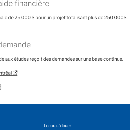
aide financière
le de 25 000 $ pour un projet totalisant plus de 250 000$.
 demande
e aux études reçoit des demandes sur une base continue.
ntréal
MENU
Locaux à louer
DE